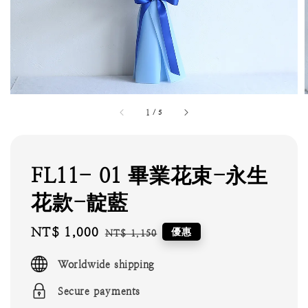
1
/
5
FL11- 01 畢業花束-永生
花款-靛藍
Sale
NT$ 1,000
Regular
優惠
NT$ 1,150
price
price
Worldwide shipping
Secure payments