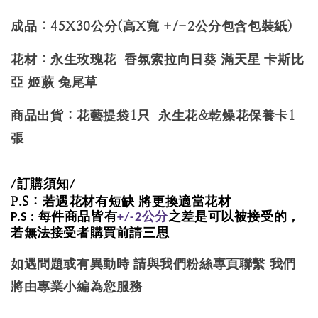
成品 : 45X30公分(高X寬 +/-2公分包含包裝紙)
花材 : 永生玫瑰花 香氛索拉向日葵 滿天星 卡斯比
亞 姬蕨 兔尾草
商品出貨 : 花藝提袋1只 永生花&乾燥花保養卡1
張
/訂購須知/
P.S : 若遇花材有短缺 將更換適當花材
P.S : 每件商品皆有
+/-2公分
之差是可以被接受的，
若無法接受者購買前請三思
如遇問題或有異動時 請與我們粉絲專頁聯繫 我們
將由專業小編為您服務