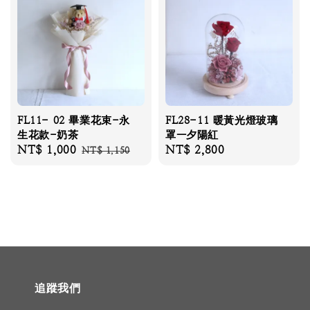
FL11- 02 畢業花束-永
FL28-11 暖黃光燈玻璃
生花款-奶茶
罩—夕陽紅
Sale
NT$ 1,000
Regular
Regular
NT$ 2,800
NT$ 1,150
price
price
price
追蹤我們