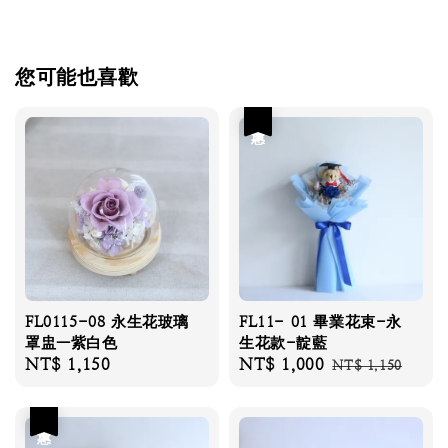
您可能也喜歡
優惠
FL0115-08 永生花玻璃
FL11- 01 畢業花束-永
罩盅—紫白色
生花款-靛藍
Regular
NT$ 1,150
Sale
NT$ 1,000
Regular
NT$ 1,150
price
price
price
優惠