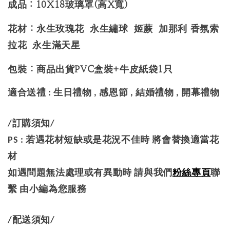
成品：10X18玻璃罩(高X寬)
花材 : 永生玫瑰花 永生繡球 姬蕨 加那利 香氛索
拉花 永生滿天星
包裝 : 商品出貨PVC盒裝+牛皮紙袋1只
適合送禮 : 生日禮物 , 感恩節 , 結婚禮物 , 開幕禮物
/訂購須知/
PS : 若遇花材短缺或是花況不佳時 將會替換適當花
材
如遇問題無法處理或有異動時 請與我們
粉絲專頁
聯
繫 由小編為您服務
/配送須知/