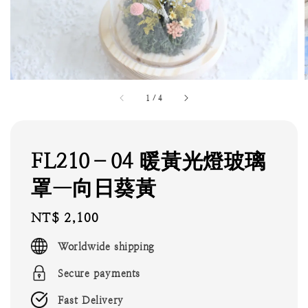
1
/
4
FL210–04 暖黃光燈玻璃
罩—向日葵黃
Regular
NT$ 2,100
price
Worldwide shipping
Secure payments
Fast Delivery