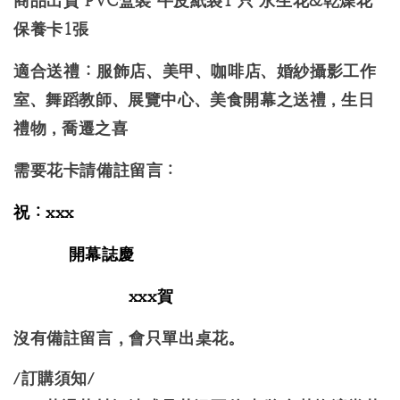
商品出貨 PVC盒裝 牛皮紙袋1 只 永生花&乾燥花
保養卡1張
適合送禮 : 服飾店、美甲、咖啡店、婚紗攝影工作
室、舞蹈教師、展覽中心、美食開幕之送禮 , 生日
禮物 , 喬遷之喜
需要花卡請備註留言：
祝：xxx
開幕誌慶
xxx賀
沒有備註留言，會只單出桌花。
/訂購須知/