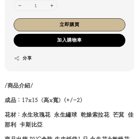
立即購買
加入購物車
分享
/商品介紹/
成品：17x15（高x寬）(+/-2)
花材：永生玫瑰花 永生繡球 乾燥索拉花 芒萁
佳
那利 卡斯比亞