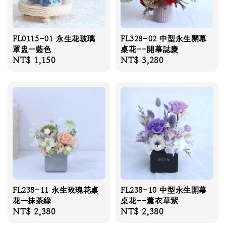
FL0115-01 永生花玻璃
FL328-02 中型永生開幕
罩盅—藍色
桌花--開幕誌慶
Regular
NT$ 1,150
Regular
NT$ 3,280
price
price
FL238-11 永生玫瑰花桌
FL238-10 中型永生開幕
花—抹茶綠
桌花--薰衣草紫
Regular
NT$ 2,380
Regular
NT$ 2,380
price
price