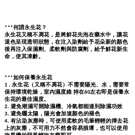
何謂永生花？
***
永生花又稱不凋花，是將鮮花先泡在藥水中，讓花
退色呈現透明狀態，在注入染劑給予花朵新的顏色
後再注入保濕劑、柔軟劑與防腐劑，給予鮮花新生
命，使其凍齡。
如何保養永生花
***
永生花（又稱不凋花）不需要陽光、水，需要常
1 .
保持環境乾燥，室內濕度維
持在
左右即是保養永
60
生花的最佳濕度。
避免潮濕可開除濕機、冷氣都能達到除濕功效
2.
避免曬太陽，陽光會加速顏色的褪色
3.
有沾染灰塵時，可使用柔軟的毛筆輕輕的撣去花
4.
上的灰塵，不可用力不然會容易損壞，也可以使用