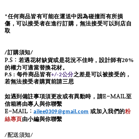
*任何商品皆有可能在運送中因為碰撞而有所損
傷，可以接受者在進行訂購，無法接受可以到店自
取
訂購須知
/
/
P.S :
，
若遇花材缺貨或是花況不佳時
設計師有20%
的權力可適當替換花材。
P.S : 每件商品皆有
+/-2公分
之差是可以被接受的，
若無法接受者購買前請三思
E-MAIL
如遇到備註事項須更改或有異動時
，
請
至
信箱
將由專人與你聯繫
E-MAIL :
粉
或加入我們的
ailee0309@gmail.com
絲專頁
由小編與你聯繫
配送須知
/
/