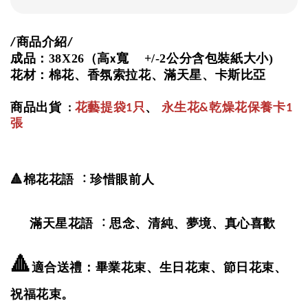
商品介紹
/
/
成品：38X26（高
寬 +/-2公分含包裝紙大小)
x
花材：棉花
、香氛索拉花
、
滿天星
、
卡斯比亞
商品出貨
、
永生花
乾燥花保養卡
:
花藝提袋1只
&
1
張
🔺棉花花語 ：珍惜眼前人
滿天星花語 ：思念
清純
夢境
真心喜歡
、
、
、
🔺
適合送禮：畢業花束、生日花束、節日花束、
祝福花束。