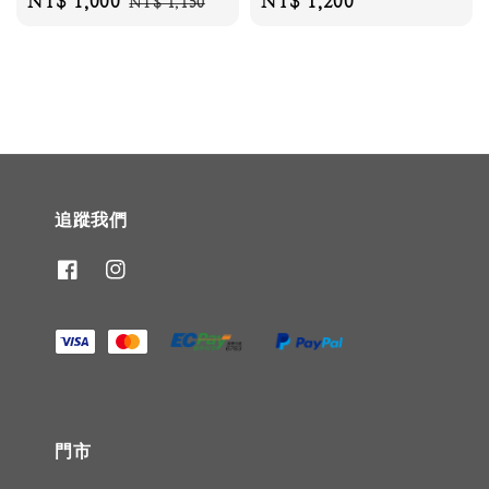
Sale
NT$ 1,000
Regular
Regular
NT$ 1,200
NT$ 1,150
price
price
price
追蹤我們
門市