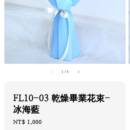
1
/
5
FL10-03 乾燥畢業花束-
冰海藍
Regular
NT$ 1,000
price