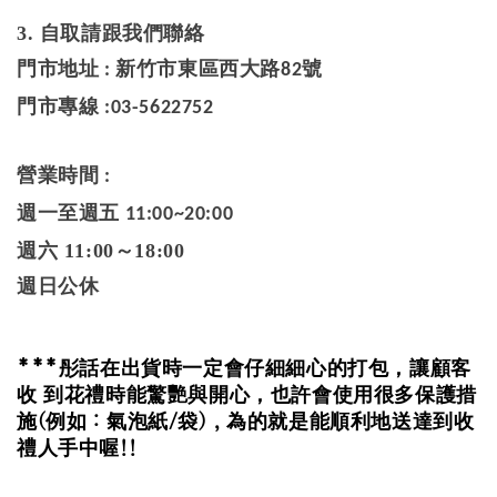
3. 自取請跟我們聯絡
門市地址
新竹市東區西大路
號
:
82
門市專線
:03-5622752
營業時間
:
週一至週五
11:00~20:00
週六 11:00～18:00
週日公休
***
彤話在出貨時一定會仔細細心的打包
，
讓顧客
收
到花禮時能驚艷與開心
，
也許會使用很多保護措
(
：
/
)，
施
例如
氣泡紙
袋
為的就是能順利地送達到收
!!
禮人手中喔