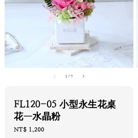
1
/
7
FL120-05 小型永生花桌
花—水晶粉
Regular
NT$ 1,200
price