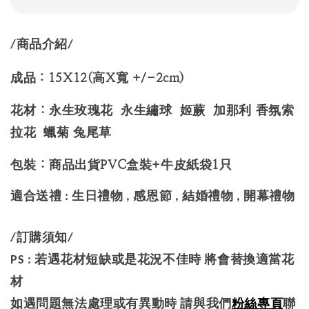
/商品介紹/
成品：15X12(高X寬 +/-2cm)
花材 : 永生玫瑰花 永生繡球 姬蕨 加那利 香氛索
拉花 蠟菊 兔尾草
包裝 : 商品出貨PVC盒裝+牛皮紙袋1只
適合送禮 : 生日禮物 , 感恩節 , 結婚禮物 , 開幕禮物
/訂購須知/
PS : 若遇花材短缺或是花況不佳時 將會替換適當花
材
如遇問題無法處理或有異動時 請與我們
粉絲專頁
聯