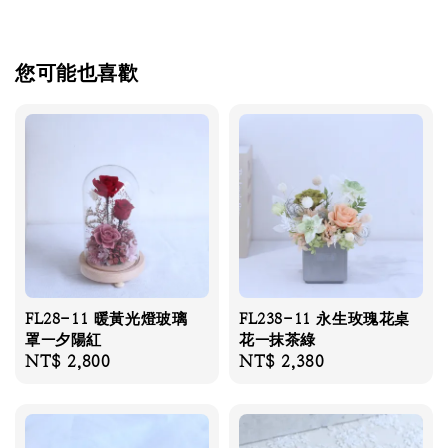
您可能也喜歡
FL28-11 暖黃光燈玻璃
FL238-11 永生玫瑰花桌
罩—夕陽紅
花—抹茶綠
Regular
NT$ 2,800
Regular
NT$ 2,380
price
price