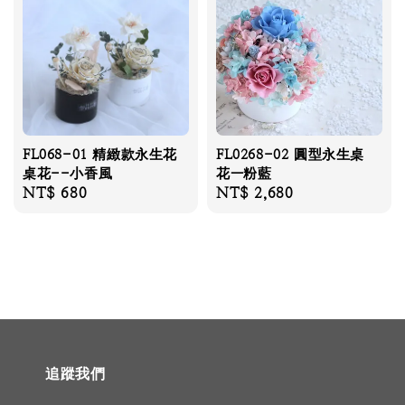
FL068-01 精緻款永生花
FL0268-02 圓型永生桌
桌花--小香風
花—粉藍
Regular
NT$ 680
Regular
NT$ 2,680
price
price
追蹤我們