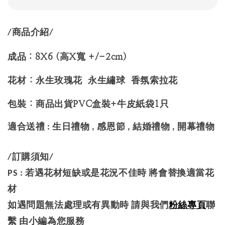
/商品介紹/
成品：8X6 (高X寬 +/-2cm)
花材 : 永生玫瑰花 永生繡球 香氛索拉花
包裝 : 商品出貨PVC盒裝+牛皮紙袋1只
適合送禮 : 生日禮物 , 感恩節 , 結婚禮物 , 開幕禮物
/訂購須知/
PS : 若遇花材短缺或是花況不佳時 將會替換適當花
材
如遇問題無法處理或有異動時 請與我們
粉絲專頁
聯
繫 由小編為您服務