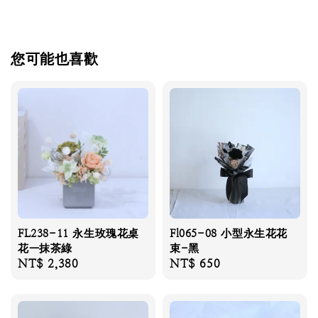
您可能也喜歡
FL238-11 永生玫瑰花桌
Fl065-08 小型永生花花
花—抹茶綠
束-黑
Regular
NT$ 2,380
Regular
NT$ 650
price
price