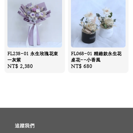
FL238-01 永生玫瑰花束
FL068-01 精緻款永生花
—灰紫
桌花--小香風
Regular
NT$ 2,380
Regular
NT$ 680
price
price
追蹤我們