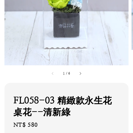
1
/
6
FL058-03 精緻款永生花
桌花--清新綠
Regular
NT$ 580
price